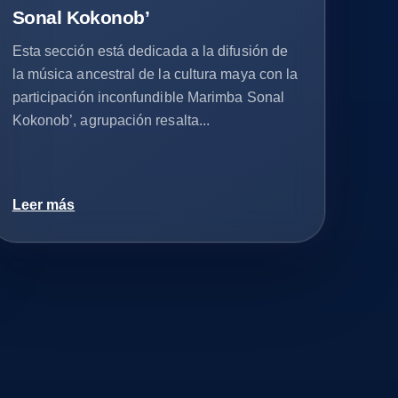
Sonal Kokonob’
Esta sección está dedicada a la difusión de
la música ancestral de la cultura maya con la
participación inconfundible Marimba Sonal
Kokonob’, agrupación resalta...
Leer más