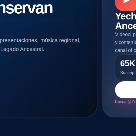
nservan
Yech
Ance
Videoclip
 presentaciones, música regional,
y conteni
 Legado Ancestral.
canal ofi
65K
Suscrip
Busca @Yec