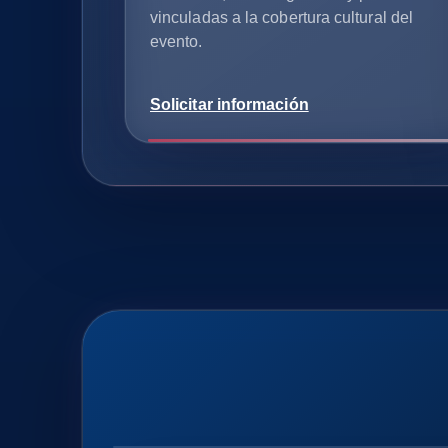
vinculadas a la cobertura cultural del
evento.
Solicitar información