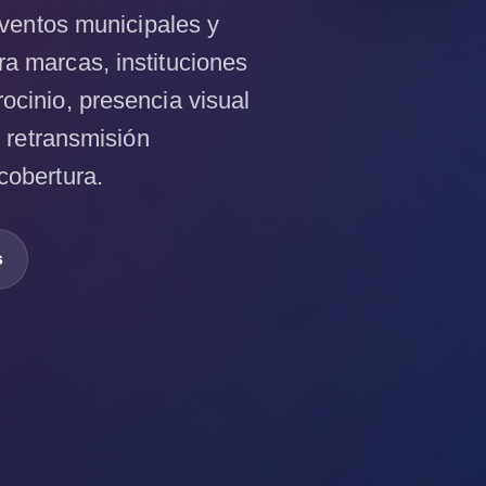
e
 eventos municipales y
l
a marcas, instituciones
ocinio, presencia visual
Leg
y retransmisión
ado
An
cobertura.
ces
tral
s