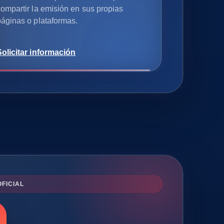
ompartir la emisión en sus propias
páginas o plataformas.
Solicitar información
FICIAL