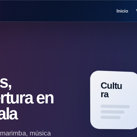
Inicio
Y
s,
Cultu
e
rtura en
ra
c
ala
h
 marimba, música