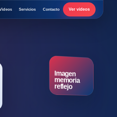
Ver videos
Videos
Servicios
Contacto
Imagen
memoria
reflejo