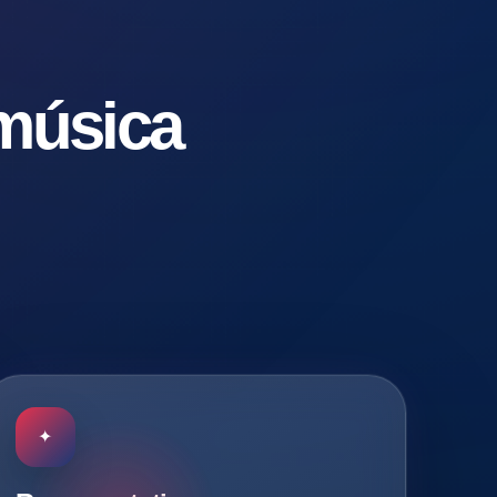
 música
✦