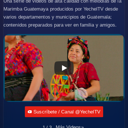
Una serie de videos de alta calidad con melodías de la
Marimba Guatemaya producidos por YechelTV desde
varios departamentos y municipios de Guatemala;
contenidos preparados para ver en familia y amigos.
Suscríbete / Canal @YechelTV
Más Videos
»
1
/
3